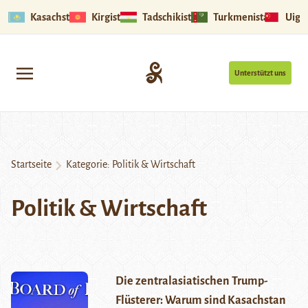
Kasachstan
Kirgistan
Tadschikistan
Turkmenistan
Uigu
Unterstützt uns
Startseite
Kategorie:
Politik & Wirtschaft
Politik & Wirtschaft
Die zentralasiatischen Trump-
Flüsterer: Warum sind Kasachstan