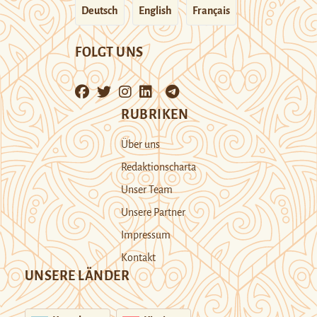
Deutsch
English
Français
FOLGT UNS
RUBRIKEN
Über uns
Redaktionscharta
Unser Team
Unsere Partner
Impressum
Kontakt
UNSERE LÄNDER