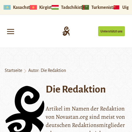
Kasachstan
Kirgistan
Tadschikistan
Turkmenistan
Uigu
Unterstützt uns
Startseite
Autor: Die Redaktion
Die Redaktion
Artikel im Namen der Redaktion
von Novastan.org sind meist von
deutschen Redaktionsmitglieder