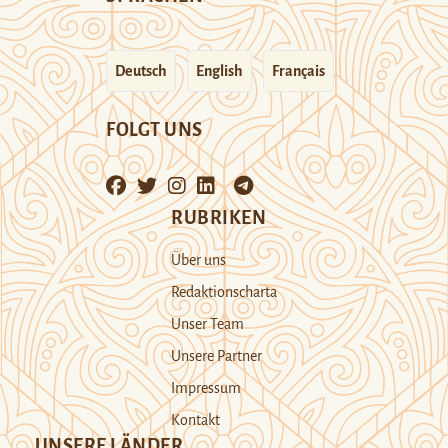
Deutsch
English
Français
FOLGT UNS
RUBRIKEN
Über uns
Redaktionscharta
Unser Team
Unsere Partner
Impressum
Kontakt
UNSERE LÄNDER