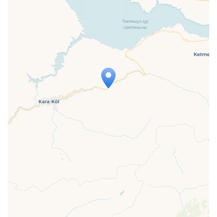
Travelers' Map wird geladen …
Wenn du dies siehst, nachdem deine
Seite vollständig geladen wurde,
fehlen leafletJS-Dateien.