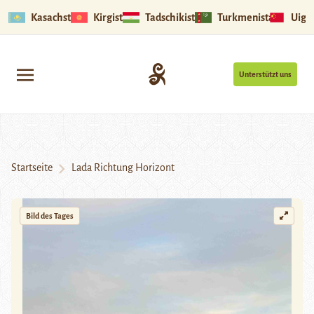
Kasachstan
Kirgistan
Tadschikistan
Turkmenistan
Uigu
Unterstützt uns
Startseite
Lada Richtung Horizont
Bild des Tages