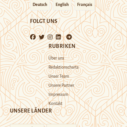
Deutsch
English
Français
FOLGT UNS
RUBRIKEN
Über uns
Redaktionscharta
Unser Team
Unsere Partner
Impressum
Kontakt
UNSERE LÄNDER