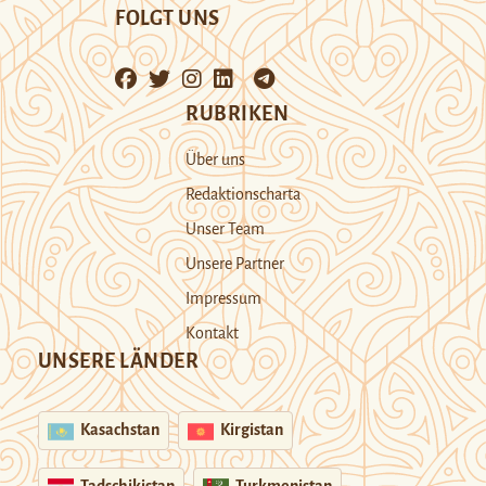
FOLGT UNS
RUBRIKEN
Über uns
Redaktionscharta
Unser Team
Unsere Partner
Impressum
Kontakt
UNSERE LÄNDER
Kasachstan
Kirgistan
Tadschikistan
Turkmenistan