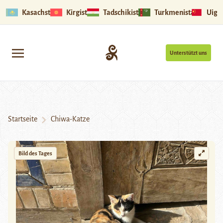
Kasachstan
Kirgistan
Tadschikistan
Turkmenistan
Uigu
Unterstützt uns
Startseite
Chiwa-Katze
Bild des Tages