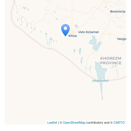
Travelers' Map wird geladen …
Wenn du dies siehst, nachdem deine
Seite vollständig geladen wurde,
fehlen leafletJS-Dateien.
Leaflet
| ©
OpenStreetMap
contributors and ©
CARTO