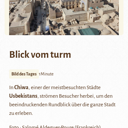
Blick vom turm
Bild des Tages
1Minute
In
Chiwa
, einer der meistbesuchten Städte
Usbekistans
, strömen Besucher herbei, um den
beeindruckenden Rundblick über die ganze Stadt
zu erleben.
Foto : Salomé Aldeguer-Roure (Frankreich)