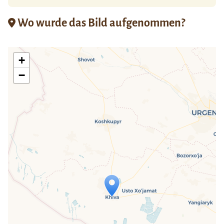
Wo wurde das Bild aufgenommen?
+
−
Travelers' Map wird geladen …
Wenn du dies siehst, nachdem deine
Seite vollständig geladen wurde,
fehlen leafletJS-Dateien.