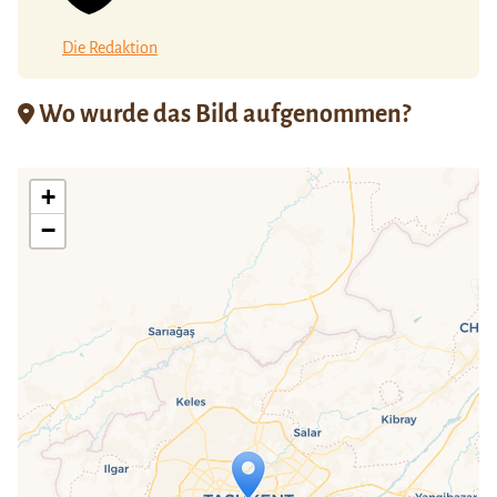
Die Redaktion
Wo wurde das Bild aufgenommen?
+
−
Travelers' Map wird geladen …
Wenn du dies siehst, nachdem deine