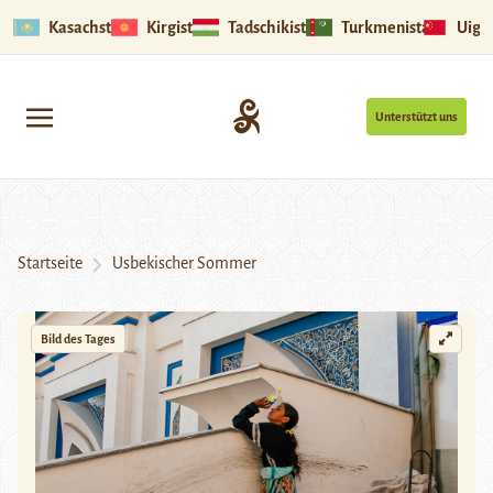
Kasachstan
Kirgistan
Tadschikistan
Turkmenistan
Uigu
Unterstützt uns
Startseite
Usbekischer Sommer
Bild des Tages