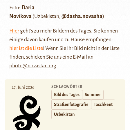
Foto:
Daria
Novikova
(Uzbekistan,
@dasha.novasha
)
Hier
geht’s zu mehr Bildern des Tages. Sie können
einige davon kaufen und zu Hause empfangen:
hier ist die Liste
! Wenn Sie Ihr Bild nicht in der Liste
finden, schicken Sie uns eine E-Mail an
photo@novastan.org
.
SCHLAGWÖRTER
27. Juni 2026
Bild des Tages
Sommer
Straßenfotografie
Taschkent
Usbekistan