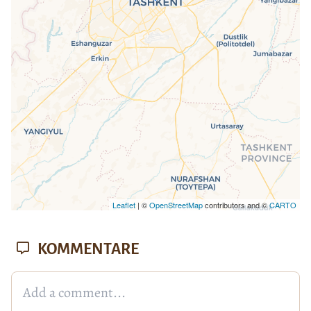
Seite vollständig geladen wurde,
fehlen leafletJS-Dateien.
Leaflet
| ©
OpenStreetMap
contributors and ©
CARTO
KOMMENTARE