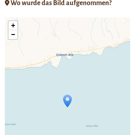
Wo wurde das Bild aufgenommen?
+
−
Travelers' Map wird geladen …
Wenn du dies siehst, nachdem deine
Seite vollständig geladen wurde,
fehlen leafletJS-Dateien.