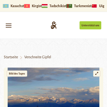
Kasachstan
Kirgistan
Tadschikistan
Turkmenistan
Uigu
Unterstützt uns
Startseite
Verschneite Gipfel
Bild des Tages