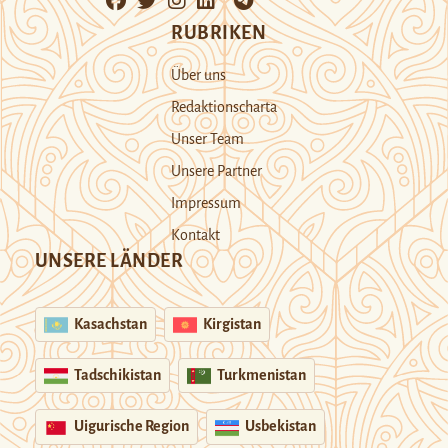
RUBRIKEN
Über uns
Redaktionscharta
Unser Team
Unsere Partner
Impressum
Kontakt
UNSERE LÄNDER
Kasachstan
Kirgistan
Tadschikistan
Turkmenistan
Uigurische Region
Usbekistan