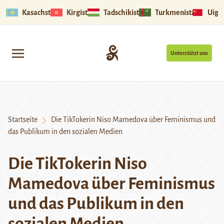
Kasachstan
Kirgistan
Tadschikistan
Turkmenistan
Uigu
Unterstützt uns
Startseite
Die TikTokerin Niso Mamedova über Feminismus und
das Publikum in den sozialen Medien
Die TikTokerin Niso
Mamedova über Feminismus
und das Publikum in den
sozialen Medien