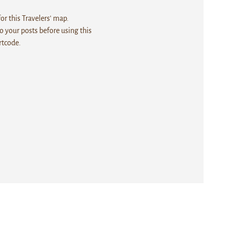
r this Travelers' map.
 your posts before using this
rtcode.