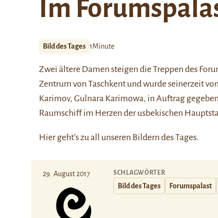
Im Forumspala
Bild des Tages
1Minute
Zwei ältere Damen steigen die Treppen des Forum
Zentrum von Taschkent und wurde seinerzeit von
Karimov
,
Gulnara Karimowa
, in Auftrag gegebe
Raumschiff im Herzen der usbekischen Hauptsta
Hier
geht’s zu all unseren Bildern des Tages.
SCHLAGWÖRTER
29. August 2017
Bild des Tages
Forumspalast