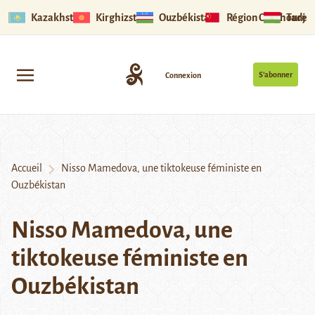
Kazakhstan
Kirghizstan
Ouzbékistan
Région Ouïghoure
Tadjik
S’abonner
Connexion
Accueil
Nisso Mamedova, une tiktokeuse féministe en
Ouzbékistan
Nisso Mamedova, une
tiktokeuse féministe en
Ouzbékistan