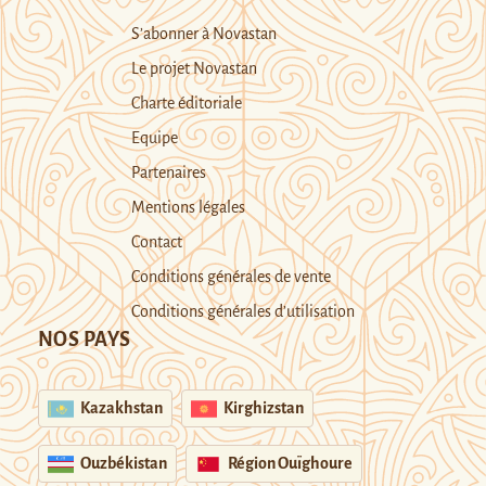
S’abonner à Novastan
Le projet Novastan
Charte éditoriale
Equipe
Partenaires
Mentions légales
Contact
Conditions générales de vente
Conditions générales d’utilisation
NOS PAYS
Kazakhstan
Kirghizstan
Ouzbékistan
Région Ouïghoure