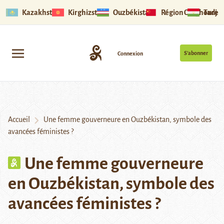
Kazakhstan
Kirghizstan
Ouzbékistan
Région Ouïghoure
Tadjik
S’abonner
Connexion
Accueil
Une femme gouverneure en Ouzbékistan, symbole des
avancées féministes ?
Une femme gouverneure
en Ouzbékistan, symbole des
avancées féministes ?