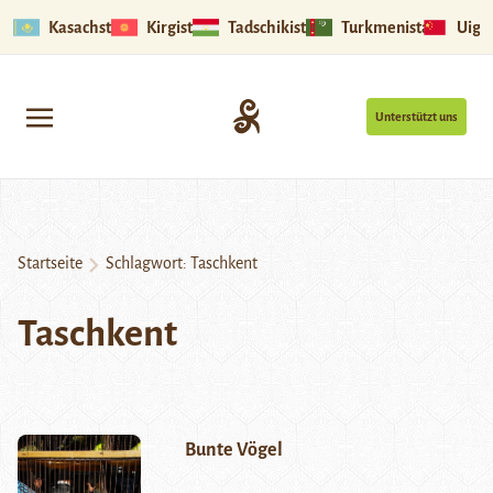
Kasachstan
Kirgistan
Tadschikistan
Turkmenistan
Uigu
Unterstützt uns
Startseite
Schlagwort:
Taschkent
Taschkent
Bunte Vögel