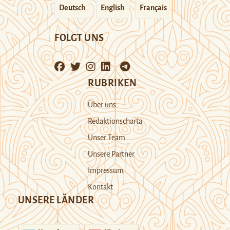
Deutsch
English
Français
FOLGT UNS
RUBRIKEN
Über uns
Redaktionscharta
Unser Team
Unsere Partner
Impressum
Kontakt
UNSERE LÄNDER