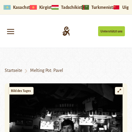
Kasachstan
Kirgistan
Tadschikistan
Turkmenistan
Uigu
Unterstützt uns
Startseite
Melting Pot: Pavel
Bild des Tages