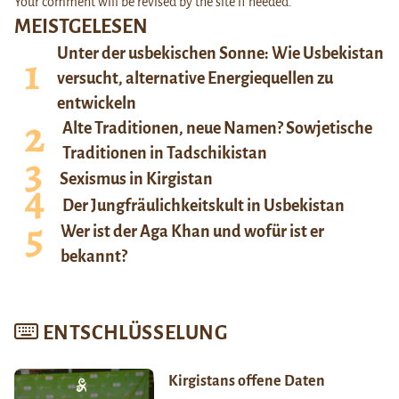
Your comment will be revised by the site if needed.
MEISTGELESEN
Unter der usbekischen Sonne: Wie Usbekistan
versucht, alternative Energiequellen zu
entwickeln
Alte Traditionen, neue Namen? Sowjetische
Traditionen in Tadschikistan
Sexismus in Kirgistan
Der Jungfräulichkeitskult in Usbekistan
Wer ist der Aga Khan und wofür ist er
bekannt?
ENTSCHLÜSSELUNG
Kirgistans offene Daten