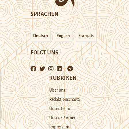
SPRACHEN
Deutsch
English
Français
FOLGT UNS
RUBRIKEN
Über uns
Redaktionscharta
Unser Team
Unsere Partner
Impressum