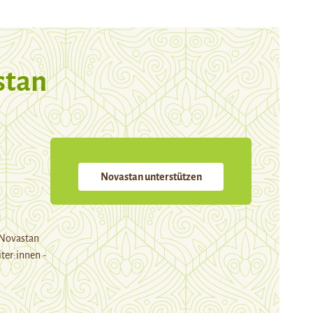
stan
Novastan unterstützen
 Novastan
ter:innen -