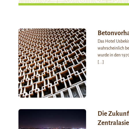
Betonvorh
Das Hotel Usbekis
wahrscheinlich b
wurde in den 197
[...]
Die Zukunft
Zentralasie