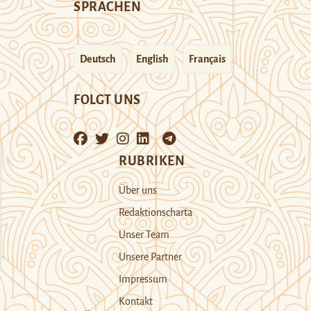
SPRACHEN
Deutsch
English
Français
FOLGT UNS
RUBRIKEN
Über uns
Redaktionscharta
Unser Team
Unsere Partner
Impressum
Kontakt