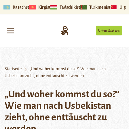
Kasachstan
Kirgistan
Tadschikistan
Turkmenistan
Uigu
Unterstützt uns
Startseite
„Und woher kommst du so?“ Wie man nach
Usbekistan zieht, ohne enttäuscht zu werden
„Und woher kommst du so?“
Wie man nach Usbekistan
zieht, ohne enttäuscht zu
werden