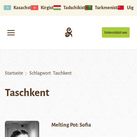
Kasachstan
Kirgistan
Tadschikistan
Turkmenistan
Uigu
Unterstützt uns
Startseite
Schlagwort:
Taschkent
Taschkent
Melting Pot: Sofia