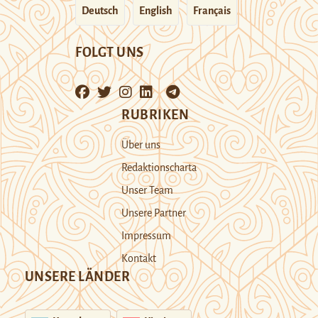
Deutsch
English
Français
FOLGT UNS
RUBRIKEN
Über uns
Redaktionscharta
Unser Team
Unsere Partner
Impressum
Kontakt
UNSERE LÄNDER