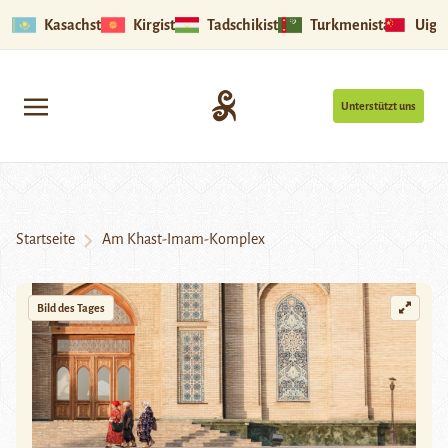
Kasachstan
Kirgistan
Tadschikistan
Turkmenistan
Uigu
Unterstützt uns
Startseite
Am Khast-Imam-Komplex
Bild des Tages