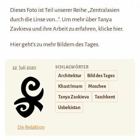
Dieses Foto ist Teil unserer Reihe
„Zentralasien
durch die Linse von…“
. Um mehr über Tanya
Zavkieva und ihre Arbeit zu erfahren, klicke
hier
.
Hier
geht’s zu mehr Bildern des Tages.
SCHLAGWÖRTER
22. Juli 2020
Architektur
Bild des Tages
Khast Imam
Moschee
Tanya Zavkieva
Taschkent
Usbekistan
Die Redaktion