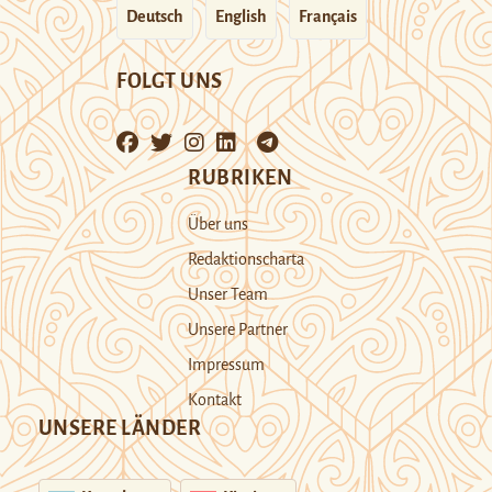
Deutsch
English
Français
FOLGT UNS
RUBRIKEN
Über uns
Redaktionscharta
Unser Team
Unsere Partner
Impressum
Kontakt
UNSERE LÄNDER