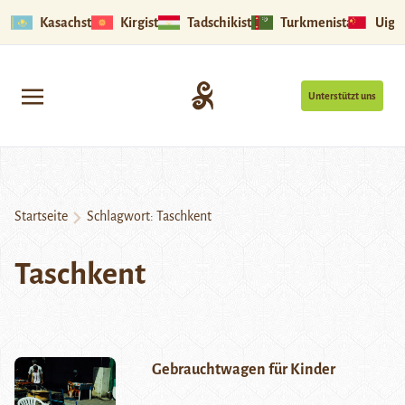
Kasachstan
Kirgistan
Tadschikistan
Turkmenistan
Uigu
Unterstützt uns
Startseite
Schlagwort:
Taschkent
Taschkent
Gebrauchtwagen für Kinder