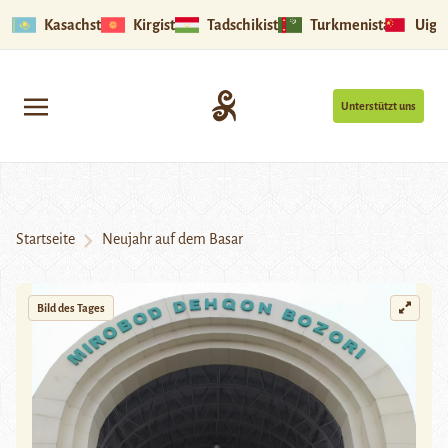
Kasachstan
Kirgistan
Tadschikistan
Turkmenistan
Uigu
Unterstützt uns
Startseite
Neujahr auf dem Basar
Bild des Tages