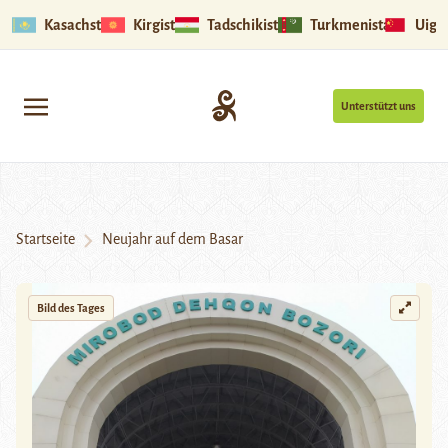
Kasachstan
Kirgistan
Tadschikistan
Turkmenistan
Uigu
Unterstützt uns
Startseite
Neujahr auf dem Basar
Bild des Tages