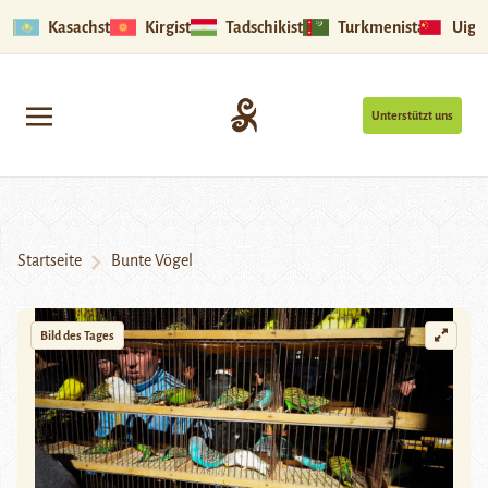
Kasachstan
Kirgistan
Tadschikistan
Turkmenistan
Uigu
Unterstützt uns
Startseite
Bunte Vögel
Bild des Tages