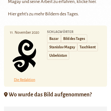
Magay und seine Arbeit zu erfahren, klicke
hier
.
Hier
geht’s zu mehr Bildern des Tages.
SCHLAGWÖRTER
11. November 2020
Bazar
Bild des Tages
Stanislav Magay
Taschkent
Usbekistan
Die Redaktion
Wo wurde das Bild aufgenommen?