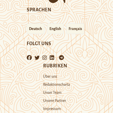
SPRACHEN
Deutsch
English
Français
FOLGT UNS
RUBRIKEN
Über uns
Redaktionscharta
Unser Team
Unsere Partner
Impressum