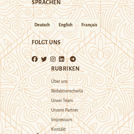
SPRACHEN
Deutsch
English
Français
FOLGT UNS
RUBRIKEN
Über uns
Redaktionscharta
Unser Team
Unsere Partner
Impressum
Kontakt