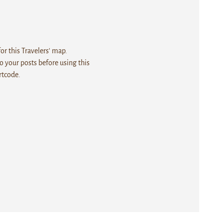
r this Travelers' map.
 your posts before using this
rtcode.