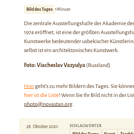
Bild des Tages
1Minute
Die zentrale Ausstellungshalle der Akademie der
1974 eröffnet, ist eine der größten Ausstellungsh
Kunstwerke bedeutender usbekischer Künstlerinn
selbst ist ein architektonisches Kunstwerk.
Foto:
Viacheslav Vazyulya
(Russland)
Hier
geht’s zu mehr Bildern des Tages. Sie kön
hier ist die Liste
! Wenn Sie Ihr Bild nicht in der Li
photo@novastan.org
.
SCHLAGWÖRTER
28. Oktober 2020