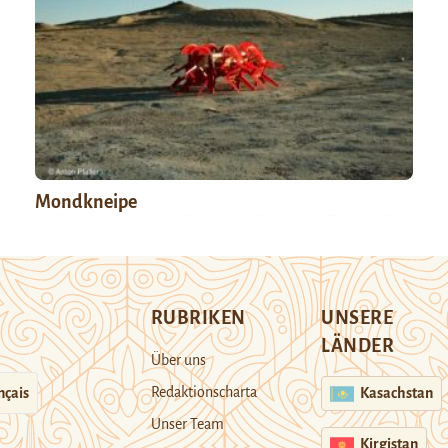
Mondkneipe
RUBRIKEN
UNSERE
LÄNDER
Über uns
Redaktionscharta
nçais
Kasachstan
Unser Team
Kirgistan