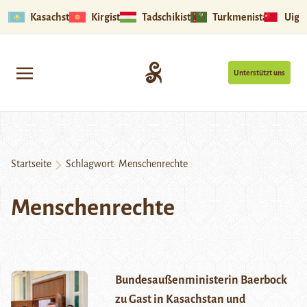
Kasachstan
Kirgistan
Tadschikistan
Turkmenistan
Uigu
Unterstützt uns
Startseite
Schlagwort:
Menschenrechte
Menschenrechte
Bundesaußenministerin Baerbock
zu Gast in Kasachstan und