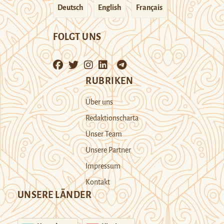
Deutsch
English
Français
FOLGT UNS
RUBRIKEN
Über uns
Redaktionscharta
Unser Team
Unsere Partner
Impressum
Kontakt
UNSERE LÄNDER