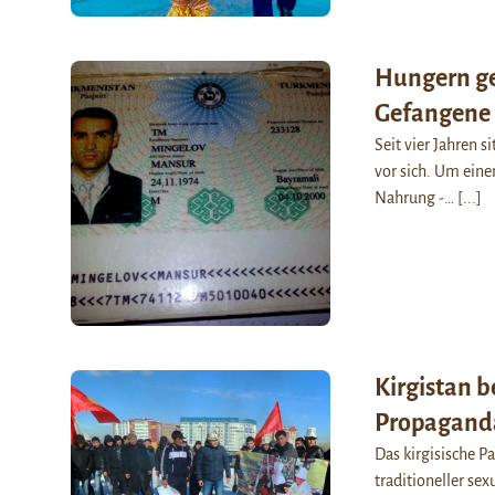
Hungern ge
Gefangene 
Seit vier Jahren 
vor sich. Um ein
Nahrung -…
[...]
Kirgistan b
Propagand
Das kirgisische P
traditioneller sex