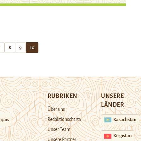
7
8
9
10
RUBRIKEN
UNSERE
LÄNDER
Über uns
Redaktionscharta
nçais
Kasachstan
Unser Team
Kirgistan
Unsere Partner