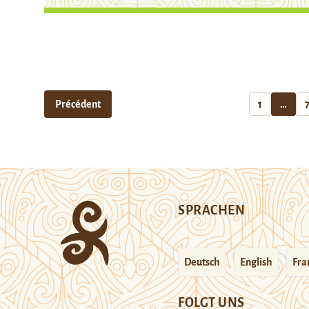
Précédent
1
…
SPRACHEN
Deutsch
English
Fra
FOLGT UNS