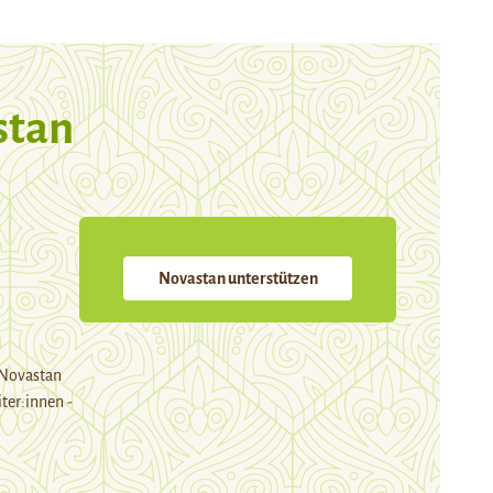
stan
Novastan unterstützen
 Novastan
ter:innen -