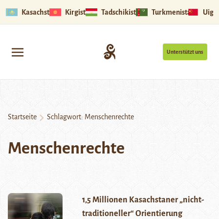
Kasachstan
Kirgistan
Tadschikistan
Turkmenistan
Uigu
Unterstützt uns
Startseite
Schlagwort:
Menschenrechte
Menschenrechte
1,5 Millionen Kasachstaner „nicht-
traditioneller“ Orientierung