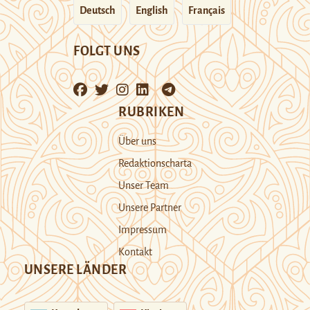
Deutsch
English
Français
FOLGT UNS
RUBRIKEN
Über uns
Redaktionscharta
Unser Team
Unsere Partner
Impressum
Kontakt
UNSERE LÄNDER