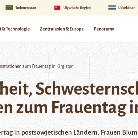
Turkmenistan
Uigurische Region
Usbekistan
 & Technologie
Zentralasien & Europa
Panorama
nstrationen zum Frauentag in Kirgistan
hheit, Schwesternsc
n zum Frauentag in
eiertag in postsowjetischen Ländern. Frauen Blu