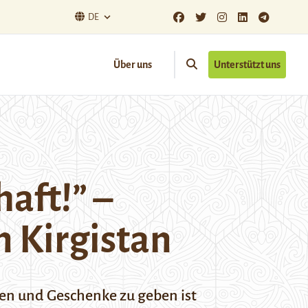
DE
Über uns
Unterstützt uns
haft!” –
 Kirgistan
men und Geschenke zu geben ist