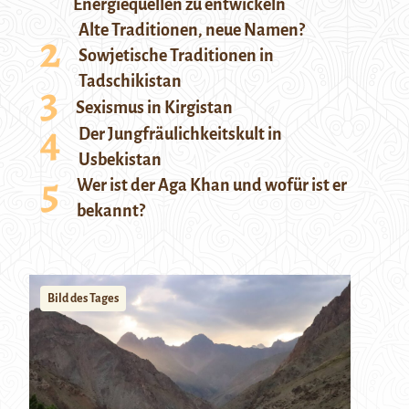
Energiequellen zu entwickeln
Alte Traditionen, neue Namen?
Sowjetische Traditionen in
Tadschikistan
Sexismus in Kirgistan
Der Jungfräulichkeitskult in
Usbekistan
Wer ist der Aga Khan und wofür ist er
bekannt?
Bild des Tages