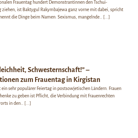
ionalen Frauentag hundert Demonstrantinnen den Tschui-
 ziehen, ist Baktygul Rakymbajewa ganz vorne mit dabei, spricht
 nennt die Dinge beim Namen: Sexismus, mangelnde…
[...]
Gleichheit, Schwesternschaft!” –
ionen zum Frauentag in Kirgistan
t ein sehr populärer Feiertag in postsowjetischen Ländern. Frauen
nke zu geben ist Pflicht, die Verbindung mit Frauenrechten
rorts in den…
[...]