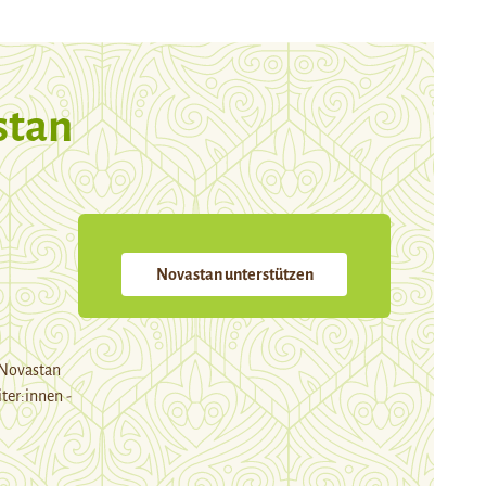
stan
Novastan unterstützen
 Novastan
ter:innen -