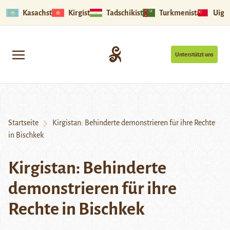
Kasachstan
Kirgistan
Tadschikistan
Turkmenistan
Uigu
Unterstützt uns
Startseite
Kirgistan: Behinderte demonstrieren für ihre Rechte
in Bischkek
Kirgistan: Behinderte
demonstrieren für ihre
Rechte in Bischkek