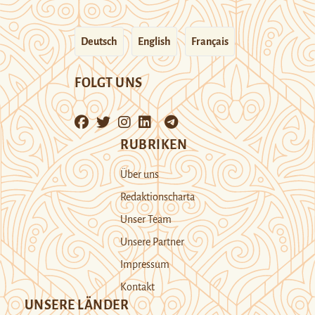
Deutsch
English
Français
FOLGT UNS
RUBRIKEN
Über uns
Redaktionscharta
Unser Team
Unsere Partner
Impressum
Kontakt
UNSERE LÄNDER