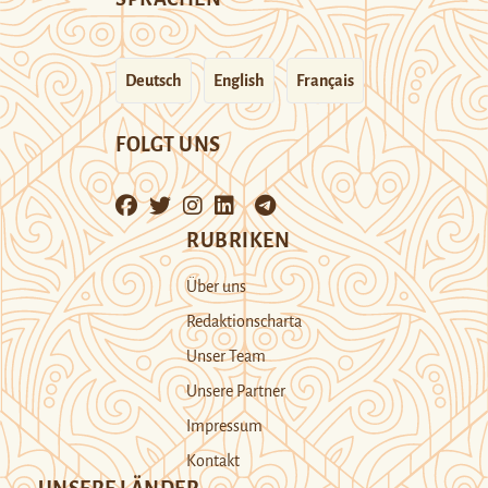
Deutsch
English
Français
FOLGT UNS
RUBRIKEN
Über uns
Redaktionscharta
Unser Team
Unsere Partner
Impressum
Kontakt