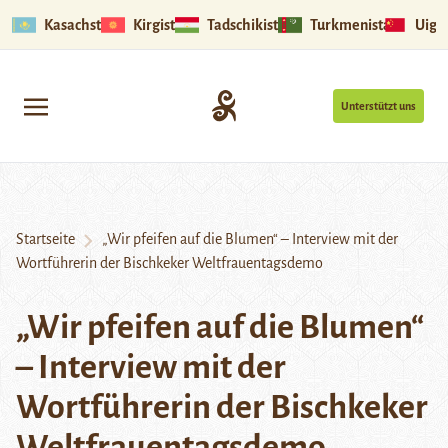
Kasachstan
Kirgistan
Tadschikistan
Turkmenistan
Uigu
Unterstützt uns
Startseite
„Wir pfeifen auf die Blumen“ – Interview mit der
Wortführerin der Bischkeker Weltfrauentagsdemo
„Wir pfeifen auf die Blumen“
– Interview mit der
Wortführerin der Bischkeker
Weltfrauentagsdemo