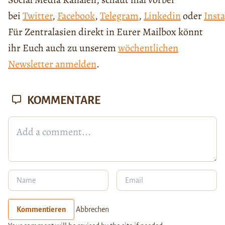
bei
Twitter
,
Facebook
,
Telegram
,
Linkedin
oder
Inst
Für Zentralasien direkt in Eurer Mailbox könnt
ihr Euch auch zu unserem
wöchentlichen
Newsletter anmelden
.
KOMMENTARE
Kommentieren
Abbrechen