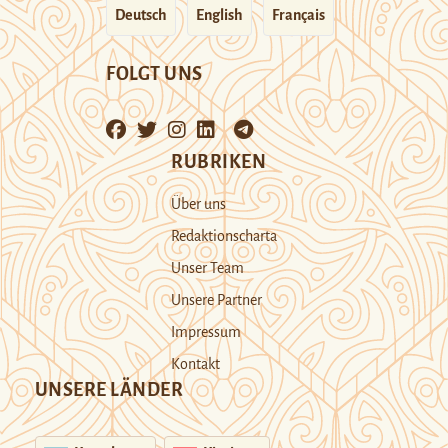
Deutsch
English
Français
FOLGT UNS
RUBRIKEN
Über uns
Redaktionscharta
Unser Team
Unsere Partner
Impressum
Kontakt
UNSERE LÄNDER