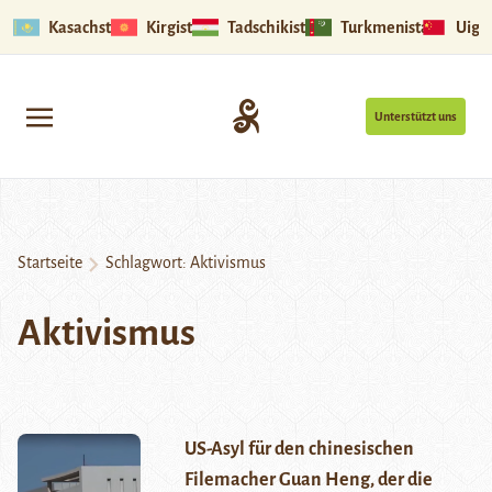
Kasachstan
Kirgistan
Tadschikistan
Turkmenistan
Uigu
Unterstützt uns
Startseite
Schlagwort:
Aktivismus
Aktivismus
US-Asyl für den chinesischen
Filemacher Guan Heng, der die