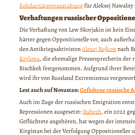
Solidaritätsveranstaltung
für Aleksej Nawalny 
Verhaftungen russischer Oppositione
Die Verhaftung von Lew Skorjakin ist kein Ein
härter gegen Oppositionelle vor, auch außerhal
den Antikriegsaktivisten
Alexej Rojkow
nach Ru
Krylowa
, die ehemalige Pressesprecherin der 
Bischkek festgenommen. Aufgrund ihrer Bete
wird ihr von Russland Extremismus vorgewor
Lest auch auf Novastan:
Geflohene russische A
Auch im Zuge der russischen Emigration entst
Repressionen ausgesetzt:
Rubezh
, ein 2022 ge
Geflüchtete angehören, hat wegen der intens
Kirgistan bei der Verfolgung Oppositioneller 