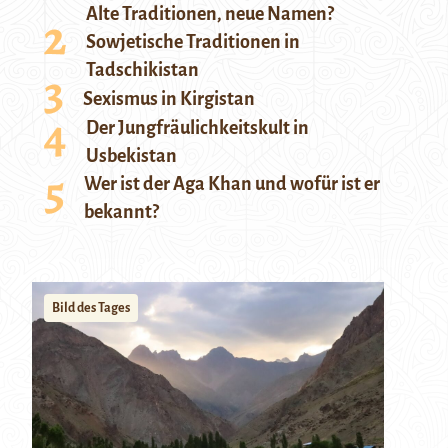
Alte Traditionen, neue Namen?
Sowjetische Traditionen in
Tadschikistan
Sexismus in Kirgistan
Der Jungfräulichkeitskult in
Usbekistan
Wer ist der Aga Khan und wofür ist er
bekannt?
Bild des Tages