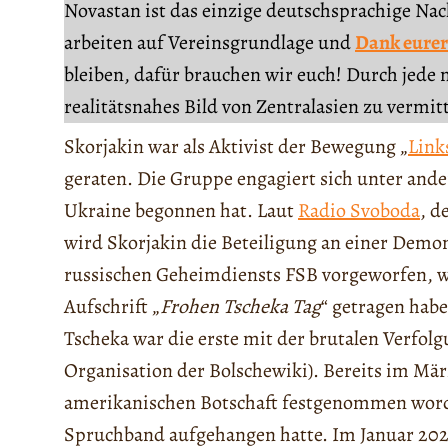
Novastan ist das einzige deutschsprachige Na
arbeiten auf Vereinsgrundlage und
Dank eurer
bleiben, dafür brauchen wir euch! Durch jede 
realitätsnahes Bild von Zentralasien zu vermit
Skorjakin war als Aktivist der Bewegung „
Link
geraten. Die Gruppe engagiert sich unter and
Ukraine begonnen hat. Laut
Radio Svoboda
, d
wird Skorjakin die Beteiligung an einer Dem
russischen Geheimdiensts FSB vorgeworfen, w
Aufschrift „
Frohen Tscheka Tag
“ getragen habe
Tscheka war die erste mit der brutalen Verfolg
Organisation der Bolschewiki). Bereits im Mär
amerikanischen Botschaft festgenommen worden
Spruchband aufgehangen hatte. Im Januar 202