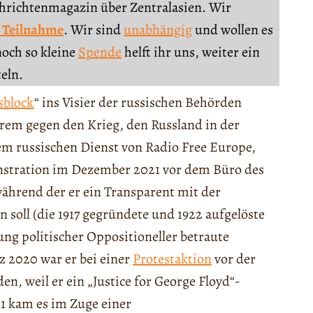
chrichtenmagazin über Zentralasien. Wir
 Teilnahme
. Wir sind
unabhängig
und wollen es
noch so kleine
Spende
helft ihr uns, weiter ein
teln.
sblock
“ ins Visier der russischen Behörden
erem gegen den Krieg, den Russland in der
em russischen Dienst von Radio Free Europe,
onstration im Dezember 2021 vor dem Büro des
ährend der er ein Transparent mit der
n soll (die 1917 gegründete und 1922 aufgelöste
ung politischer Oppositioneller betraute
z 2020 war er bei einer
Protestaktion
vor der
, weil er ein „Justice for George Floyd“-
1 kam es im Zuge einer