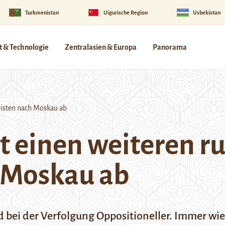
Turkmenistan
Uigurische Region
Usbekistan
 & Technologie
Zentralasien & Europa
Panorama
visten nach Moskau ab
bt einen weiteren r
h Moskau ab
d bei der Verfolgung Oppositioneller. Immer w