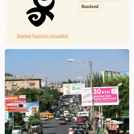
Russland
lkuehne
Paulinon Vanackère