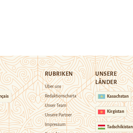
RUBRIKEN
UNSERE
LÄNDER
Über uns
Redaktionscharta
nçais
Kasachstan
Unser Team
Kirgistan
Unsere Partner
Impressum
Tadschikistan