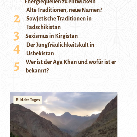
Energiequellen zu entwickeln
Alte Traditionen, neue Namen?
Sowjetische Traditionen in
Tadschikistan
Sexismus in Kirgistan
Der Jungfräulichkeitskult in
Usbekistan
Wer ist der Aga Khan und wofür ist er
bekannt?
Bild des Tages