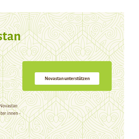
stan
Novastan unterstützen
 Novastan
ter:innen -