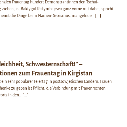
ionalen Frauentag hundert Demonstrantinnen den Tschui-
 ziehen, ist Baktygul Rakymbajewa ganz vorne mit dabei, spricht
 nennt die Dinge beim Namen: Sexismus, mangelnde…
[...]
Gleichheit, Schwesternschaft!” –
ionen zum Frauentag in Kirgistan
t ein sehr populärer Feiertag in postsowjetischen Ländern. Frauen
nke zu geben ist Pflicht, die Verbindung mit Frauenrechten
rorts in den…
[...]