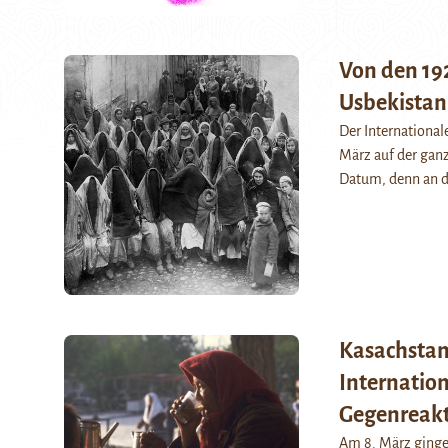
Von den 192
Usbekistan
Der International
März auf der ganz
Datum, denn an 
Kasachstan
Internation
Gegenreakt
Am 8. März gingen