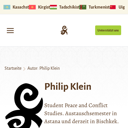
Kasachstan
Kirgistan
Tadschikistan
Turkmenistan
Uigu
Unterstützt uns
Startseite
Autor: Philip Klein
Philip Klein
Student Peace and Conflict
Studies. Austauschsemester in
Astana und derzeit in Bischkek.