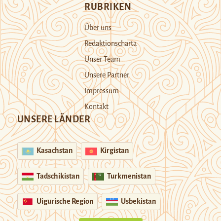
RUBRIKEN
Über uns
Redaktionscharta
Unser Team
Unsere Partner
Impressum
Kontakt
UNSERE LÄNDER
Kasachstan
Kirgistan
Tadschikistan
Turkmenistan
Uigurische Region
Usbekistan