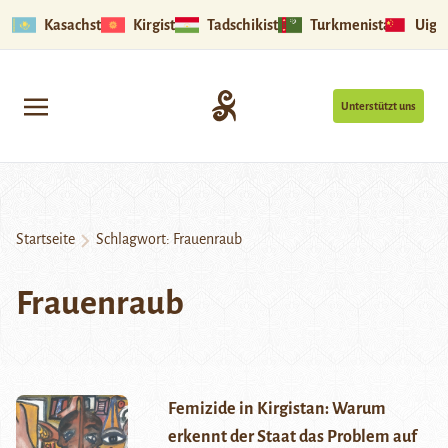
Kasachstan
Kirgistan
Tadschikistan
Turkmenistan
Uigu
Unterstützt uns
Startseite
Schlagwort:
Frauenraub
Frauenraub
Femizide in Kirgistan: Warum
erkennt der Staat das Problem auf