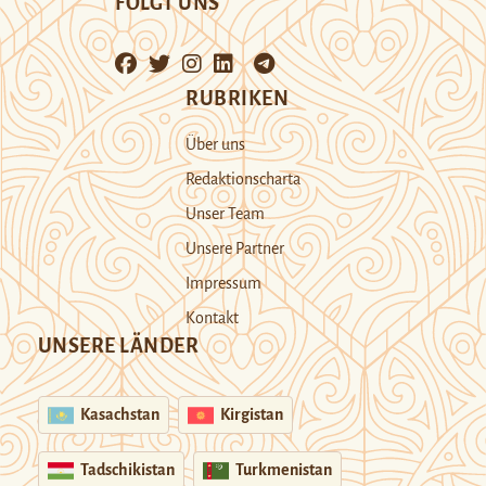
FOLGT UNS
RUBRIKEN
Über uns
Redaktionscharta
Unser Team
Unsere Partner
Impressum
Kontakt
UNSERE LÄNDER
Kasachstan
Kirgistan
Tadschikistan
Turkmenistan