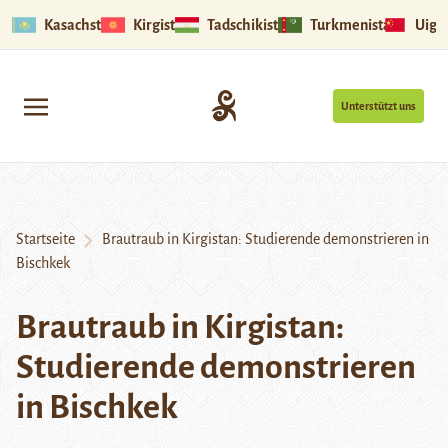
Kasachstan
Kirgistan
Tadschikistan
Turkmenistan
Uigu
Unterstützt uns
Startseite
Brautraub in Kirgistan: Studierende demonstrieren in
Bischkek
Brautraub in Kirgistan:
Studierende demonstrieren
in Bischkek