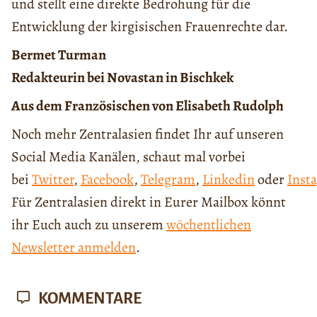
und stellt eine direkte Bedrohung für die
Entwicklung der kirgisischen Frauenrechte dar.
Bermet Turman
Redakteurin bei Novastan in Bischkek
Aus dem Französischen von Elisabeth Rudolph
Noch mehr Zentralasien findet Ihr auf unseren
Social Media Kanälen, schaut mal vorbei
bei
Twitter
,
Facebook
,
Telegram
,
Linkedin
oder
Inst
Für Zentralasien direkt in Eurer Mailbox könnt
ihr Euch auch zu unserem
wöchentlichen
Newsletter anmelden
.
KOMMENTARE