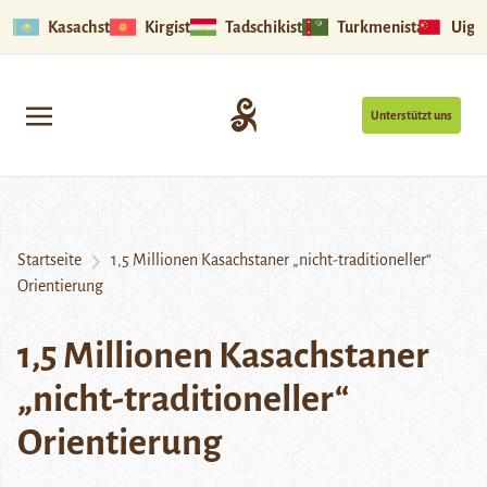
Kasachstan
Kirgistan
Tadschikistan
Turkmenistan
Uigu
Unterstützt uns
Startseite
1,5 Millionen Kasachstaner „nicht-traditioneller“
Orientierung
1,5 Millionen Kasachstaner
„nicht-traditioneller“
Orientierung