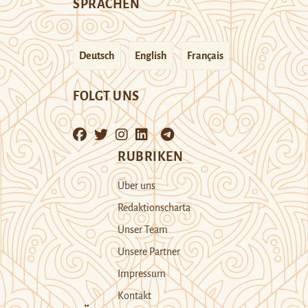
SPRACHEN
Deutsch
English
Français
FOLGT UNS
RUBRIKEN
Über uns
Redaktionscharta
Unser Team
Unsere Partner
Impressum
Kontakt