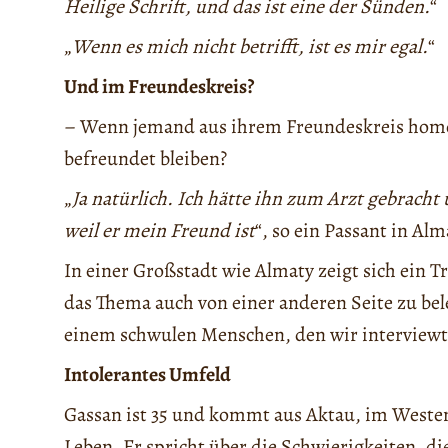
Heilige Schrift, und das ist eine der Sünden.
“
„
Wenn es mich nicht betrifft, ist es mir egal.
“
Und im Freundeskreis?
– Wenn jemand aus ihrem Freundeskreis homos
befreundet bleiben?
„
Ja natürlich. Ich hätte ihn zum Arzt gebrach
weil er mein Freund ist
“, so ein Passant in Alm
In einer Großstadt wie Almaty zeigt sich ein T
das Thema auch von einer anderen Seite zu bel
einem schwulen Menschen, den wir interviewt h
Intolerantes Umfeld
Gassan ist 35 und kommt aus Aktau, im Westen 
Leben. Er spricht über die Schwierigkeiten, di