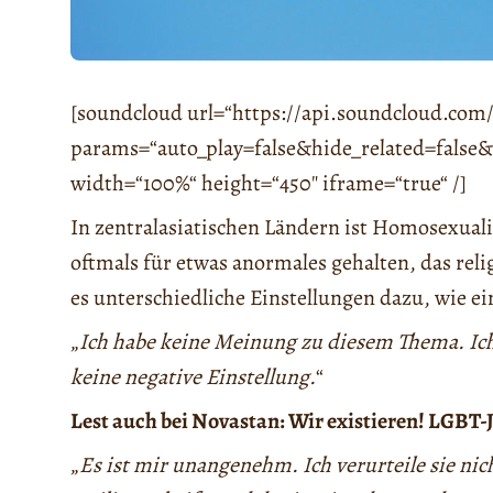
[soundcloud url=“https://api.soundcloud.com/
params=“auto_play=false&hide_related=fals
width=“100%“ height=“450″ iframe=“true“ /]
In zentralasiatischen Ländern ist Homosexuali
oftmals für etwas anormales gehalten, das rel
es unterschiedliche Einstellungen dazu, wie e
„
Ich habe keine Meinung zu diesem Thema. Ich 
keine negative Einstellung.
“
Lest auch bei Novastan: Wir existieren! LGBT-
„
Es ist mir unangenehm. Ich verurteile sie nich