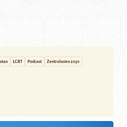
istan
LGBT
Podcast
Zentralasien 2030