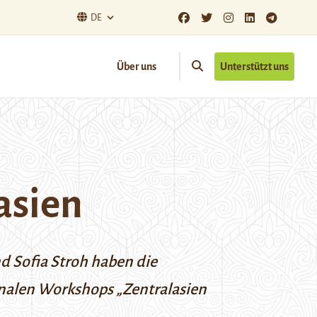
DE
Über uns
Unterstützt uns
asien
d Sofia Stroh haben die
onalen Workshops „
Zentralasien