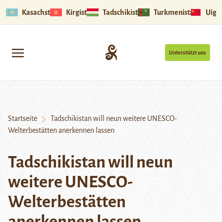
Kasachstan
Kirgistan
Tadschikistan
Turkmenistan
Uigu
Unterstützt uns
Startseite
Tadschikistan will neun weitere UNESCO-
Welterbestätten anerkennen lassen
Tadschikistan will neun
weitere UNESCO-
Welterbestätten
anerkennen lassen