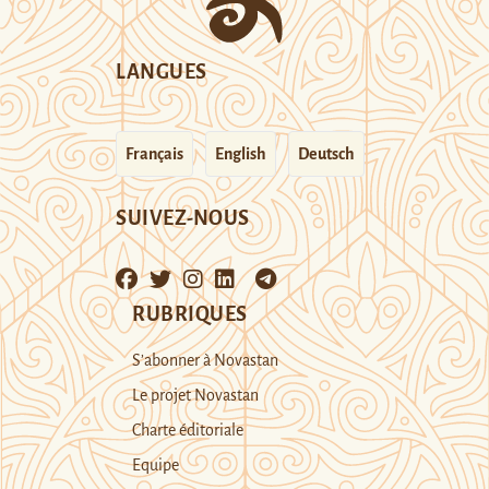
LANGUES
Français
English
Deutsch
SUIVEZ-NOUS
RUBRIQUES
S’abonner à Novastan
Le projet Novastan
Charte éditoriale
Equipe