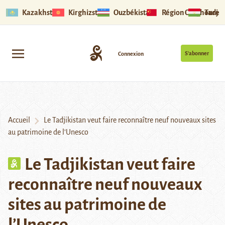
Kazakhstan
Kirghizstan
Ouzbékistan
Région Ouïghoure
Tadjik
S’abonner
Connexion
Accueil
Le Tadjikistan veut faire reconnaître neuf nouveaux sites
au patrimoine de l’Unesco
Le Tadjikistan veut faire
reconnaître neuf nouveaux
sites au patrimoine de
l’Unesco