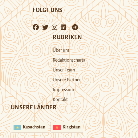
FOLGT UNS
RUBRIKEN
Über uns
Redaktionscharta
Unser Team
Unsere Partner
Impressum
Kontakt
UNSERE LÄNDER
Kasachstan
Kirgistan