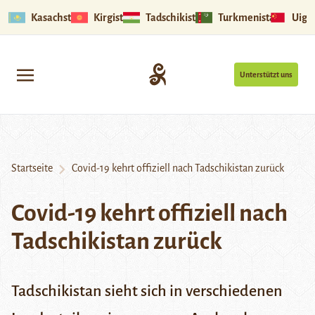
Kasachstan
Kirgistan
Tadschikistan
Turkmenistan
Uigu
Unterstützt uns
Startseite
Covid-19 kehrt offiziell nach Tadschikistan zurück
Covid-19 kehrt offiziell nach
Tadschikistan zurück
Tadschikistan sieht sich in verschiedenen