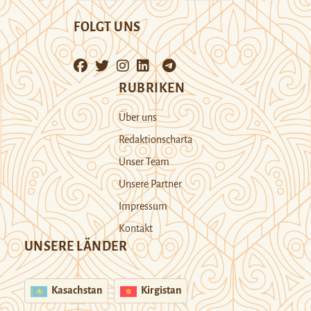
FOLGT UNS
RUBRIKEN
Über uns
Redaktionscharta
Unser Team
Unsere Partner
Impressum
Kontakt
UNSERE LÄNDER
Kasachstan
Kirgistan