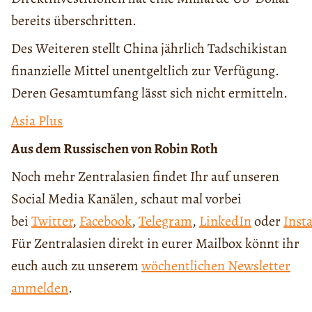
bereits überschritten.
Des Weiteren stellt China jährlich Tadschikistan
finanzielle Mittel unentgeltlich zur Verfügung.
Deren Gesamtumfang lässt sich nicht ermitteln.
Asia Plus
Aus dem Russischen von Robin Roth
Noch mehr Zentralasien findet Ihr auf unseren
Social Media Kanälen, schaut mal vorbei
bei
Twitter
,
Facebook
,
Telegram
,
LinkedIn
oder
Inst
Für Zentralasien direkt in eurer Mailbox könnt ihr
euch auch zu unserem
wöchentlichen Newsletter
anmelden
.