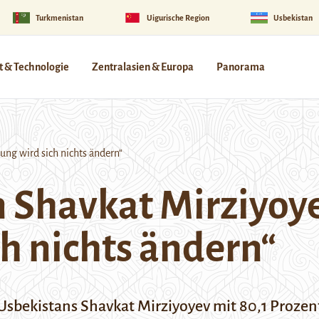
Turkmenistan
Uigurische Region
Usbekistan
 & Technologie
Zentralasien & Europa
Panorama
ng wird sich nichts ändern“
 Shavkat Mirziyoy
ch nichts ändern“
Usbekistans Shavkat Mirziyoyev mit 80,1 Proze