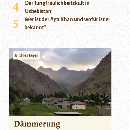
Der Jungfräulichkeitskult in
Usbekistan
Wer ist der Aga Khan und wofür ist er
bekannt?
Bild des Tages
Dämmerung