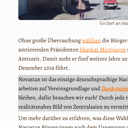
Ein Dorf am Wah
Ohne große Überraschung
wählten
die Bürger
amtierenden Präsidenten
Shavkat Mirzyioyev
Amtszeit. Damit steht er fünf weitere Jahre an 
Dezember 2016 führt.
Novastan ist das einzige deutschsprachige Na
arbeiten auf Vereinsgrundlage und
Dank eurer
bleiben, dafür brauchen wir euch! Durch jede 
realitätsnahes Bild von Zentralasien zu vermit
Um mehr darüber zu erfahren, was diese Wahl 
Novastan Bürger:innen nach dem Urnengang get