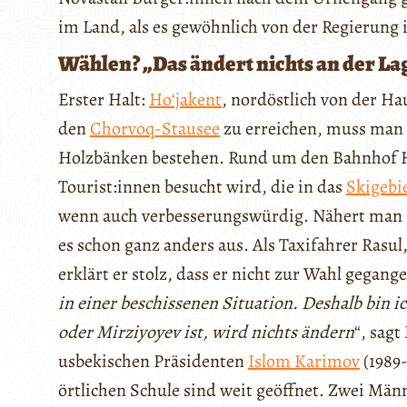
im Land, als es gewöhnlich von der Regierung 
Wählen? „Das ändert nichts an der La
Erster Halt:
Hoʻjakent
, nordöstlich von der H
den
Chorvoq-Stausee
zu erreichen, muss man 
Holzbänken bestehen. Rund um den Bahnhof Ho
Tourist:innen besucht wird, die in das
Skigebi
wenn auch verbesserungswürdig. Nähert man sic
es schon ganz anders aus. Als Taxifahrer Rasu
erklärt er stolz, dass er nicht zur Wahl gegangen
in einer beschissenen Situation. Deshalb bin 
oder Mirziyoyev ist, wird nichts ändern
“, sag
usbekischen Präsidenten
Islom Karimov
(1989-
örtlichen Schule sind weit geöffnet. Zwei Männe