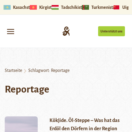
Kasachstan
Kirgistan
Tadschikistan
Turkmenistan
Uigu
Unterstützt uns
Startseite
Schlagwort:
Reportage
Reportage
Kökjide. Öl-Steppe – Was hat das
Erdöl den Dörfern in der Region