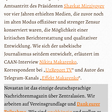
Amtsantritt des Präsidenten
Shavkat Mirziyoyev
vor vier Jahren erhielten Medien, die zuvor noch
im alten Modus offiziöser und strenger Zensur
konserviert waren, die Möglichkeit einer
kritischen Berichterstattung und qualitativer
Entwicklung. Wie sich der usbekische
Journalismus seitdem entwickelt, erläutert im
CAAN-Interview
Nikita Makarenko
,
Korrespondent bei „
UzReport TV
“ und Autor des
Telegram-Kanals „
Effekt Makarenko
“.
Novastan ist das einzige deutschsprachige
Nachrichtenmagazin über Zentralasien. Wir
arbeiten auf Vereinsgrundlage und
Dank eurer
Teilnahme
. Wir sind
unabhängig
und wollen es