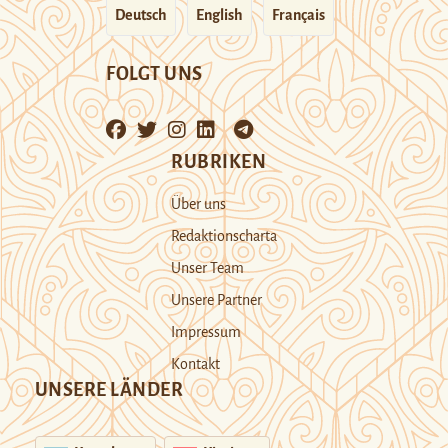
Deutsch
English
Français
FOLGT UNS
RUBRIKEN
Über uns
Redaktionscharta
Unser Team
Unsere Partner
Impressum
Kontakt
UNSERE LÄNDER