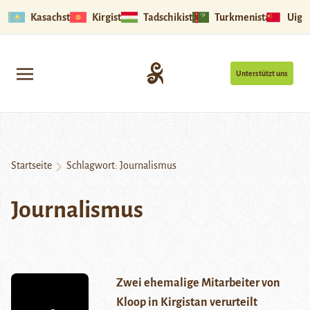
Kasachstan
Kirgistan
Tadschikistan
Turkmenistan
Uigu
Unterstützt uns
Startseite
Schlagwort:
Journalismus
Journalismus
Zwei ehemalige Mitarbeiter von
Kloop in Kirgistan verurteilt