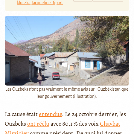
kluczka
Jacqueline Ripart
Les Ouzbeks n'ont pas vraiment le même avis sur l'Ouzbékistan que
leur gouvernement (illustration).
La cause était
entendue
. Le 24 octobre dernier, les
Ouzbeks
ont réélu
avec 80,1 % des voix
Chavkat
Mirzioïev
comme président. De quoi lui donner