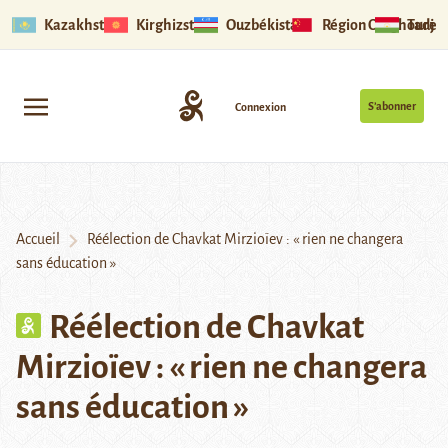
Kazakhstan
Kirghizstan
Ouzbékistan
Région Ouïghoure
Tadjik
S’abonner
Connexion
Accueil
Réélection de Chavkat Mirzioïev : « rien ne changera
sans éducation »
Réélection de Chavkat
Mirzioïev : « rien ne changera
sans éducation »