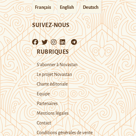
Français
English
Deutsch
SUIVEZ-NOUS
RUBRIQUES
S’abonner à Novastan
Le projet Novastan
Charte éditoriale
Equipe
Partenaires
Mentions légales
Contact
Conditions générales de vente