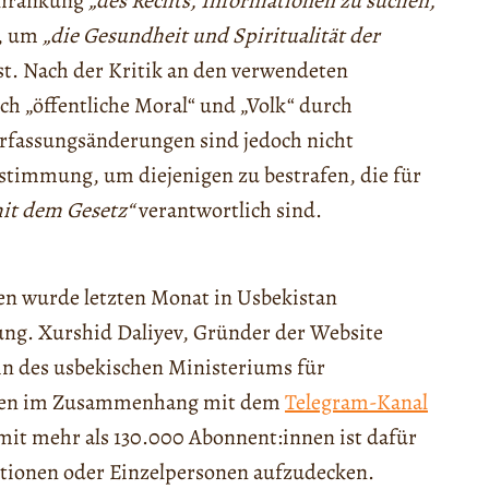
schränkung
„des Rechts, Informationen zu suchen,
, um
„die Gesundheit und Spiritualität der
st. Nach der Kritik an den verwendeten
rch „öffentliche Moral“ und „Volk“ durch
erfassungsänderungen sind jedoch nicht
estimmung, um diejenigen zu bestrafen, die für
it dem Gesetz“
verantwortlich sind.
en wurde letzten Monat in Usbekistan
ung. Xurshid Daliyev, Gründer der Website
rin des usbekischen Ministeriums für
den im Zusammenhang mit dem
Telegram-Kanal
it mehr als 130.000 Abonnent:innen ist dafür
itutionen oder Einzelpersonen aufzudecken.