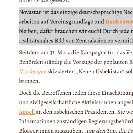
unter Druck gesetzt.
Novastan ist das einzige deutschsprachige Na
arbeiten auf Vereinsgrundlage und
Dank eurer
bleiben, dafür brauchen wir euch! Durch jede 
realitätsnahes Bild von Zentralasien zu vermit
Seitdem am 31. März die Kampagne für das V
Behörden ständig die Vorzüge der geplanten 
Mirziyoyev
skizzierten „Neuen Usbekistan“ so
bringen.
Doch die Betroffenen teilen diese Einschätzung
und zivilgesellschaftliche Aktivist:innen anges
Appell
an den usbekischen Präsidenten. Sie w
Informationen zuständigen Regierungsbehörde
Blogger:innen auszuüben,
„um den Ton, die F