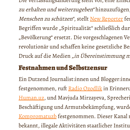
Die Verfassungsänderung sieht vor, eine Ein
zu erhalten und weiterzugeben“
hinzuzufügen
Menschen zu schützen“
, stellt
New Reporter
fe
Begriffen wurde „Spiritualität“ schließlich du
„Bevölkerung“ ersetzt. Die vorgeschlagenen V
revolutionär und schaffen keine gesetzliche B
Druck auf die Medien
„in Übereinstimmung m
Festnahmen und Selbstzensur
Ein Dutzend Journalist:innen und Blogger:inn
festgenommen, ruft
Radio Ozodlik
in Erinner
Human.uz
, ​​und Mavjuda Mirzayeva, Spreche
Beschäftigung und Armutsbekämpfung, wur
Kompromatuzb
festgenommen. Dieser Kanal m
bekannt, illegale Aktivitäten staatlicher Inst