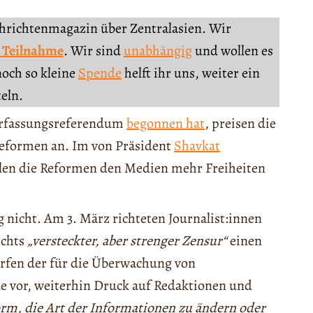
chrichtenmagazin über Zentralasien. Wir
 Teilnahme
. Wir sind
unabhängig
und wollen es
noch so kleine
Spende
helft ihr uns, weiter ein
teln.
erfassungsreferendum
begonnen hat
, preisen die
Reformen an. Im von Präsident
Shavkat
llen die Reformen den Medien mehr Freiheiten
 nicht. Am 3. März richteten Journalist:innen
ichts
„versteckter, aber strenger Zensur“
einen
erfen der für die Überwachung von
 vor, weiterhin Druck auf Redaktionen und
orm, die Art der Informationen zu ändern oder